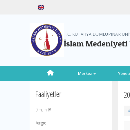
T.C. KÜTAHYA DUMLUPINAR ÜNİ
İslam Medeniyeti
Merkez
Yönet
Faaliyetler
20
Dimam TV
A
Kongre