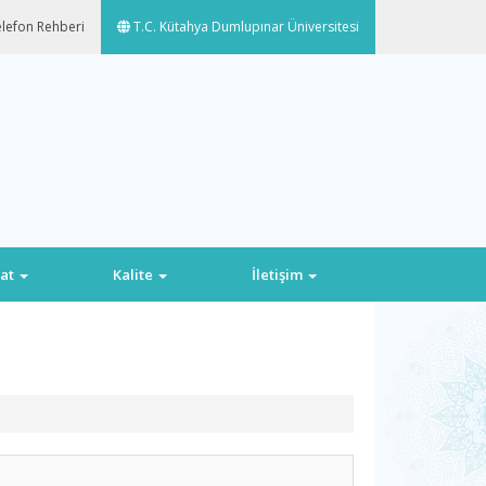
lefon Rehberi
T.C. Kütahya Dumlupınar Üniversitesi
at
Kalite
İletişim