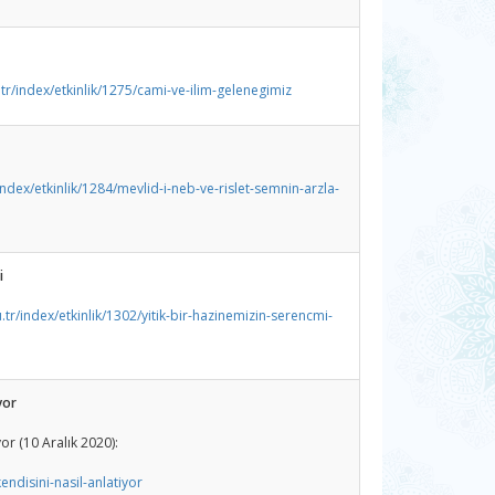
tr/index/etkinlik/1275/cami-ve-ilim-gelenegimiz
ndex/etkinlik/1284/mevlid-i-neb-ve-rislet-semnin-arzla-
i
tr/index/etkinlik/1302/yitik-bir-hazinemizin-serencmi-
i
yor
or (10 Aralık 2020):
endisini-nasil-anlatiyor