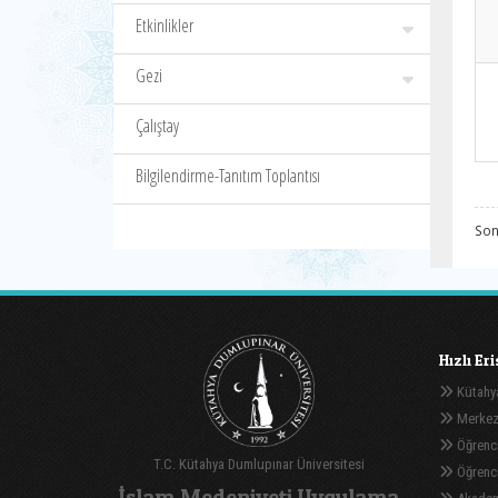
Etkinlikler
Gezi
Çalıştay
Bilgilendirme-Tanıtım Toplantısı
Son
Hızlı Er
Kütahya
Merkez
Öğrenci
T.C. Kütahya Dumlupınar Üniversitesi
Öğrenci 
İslam Medeniyeti Uygulama