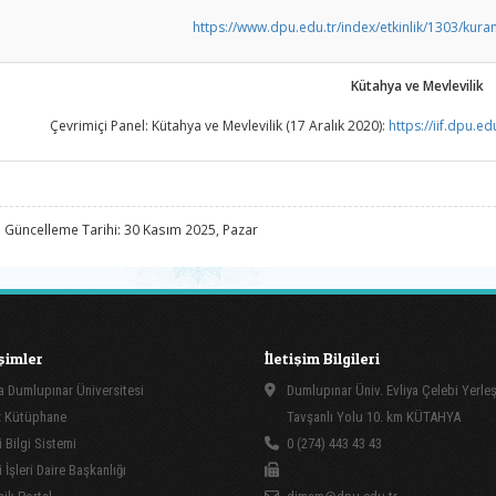
https://www.dpu.edu.tr/index/etkinlik/1303/kuran
Kütahya ve Mevlevilik
Çevrimiçi Panel: Kütahya ve Mevlevilik (17 Aralık 2020):
https://iif.dpu.e
 Güncelleme Tarihi: 30 Kasım 2025, Pazar
işimler
İletişim Bilgileri
 Dumlupınar Üniversitesi
Dumlupınar Üniv. Evliya Çelebi Yerle
 Kütüphane
Tavşanlı Yolu 10. km KÜTAHYA
 Bilgi Sistemi
0 (274) 443 43 43
İşleri Daire Başkanlığı