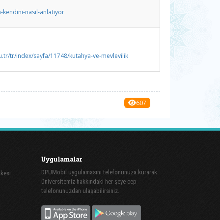
-kendini-nasil-anlatiyor
du.tr/tr/index/sayfa/11748/kutahya-ve-mevlevilik
607
Uygulamalar
DPUMobil uygulamasını telefonunuza kurarak
şkesi
üniversitemiz hakkındaki her şeye cep
telefonunuzdan ulaşabilirsiniz.